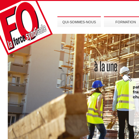
QUI-SOMMES-NOUS
FORMATION
pa
fr
ch
...