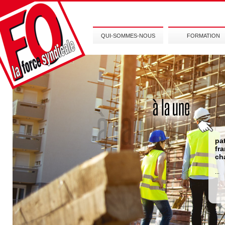
QUI-SOMMES-NOUS
FORMATION
pa
fr
ch
...